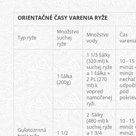
ORIENTAČNÉ ČASY VARENIA RYŽE
Množstvo
Množstvo
Čas
Typ ryže
suchej
vody
vareni
ryže
1 1/3 šálky
(320 ml) k
10 - 15
suchej ryže
minút 
a 1 šálka +
minút
1 šálka
2 PL (270
nechať
(200g)
ml) k
odpočí
vopred
pod
namočenej
pokrie
ryži.
2 šálky
(480 ml) k
10 - 15
suchej ryže
minút 
Guľatozrnná
1 1/2
a 1 3/4
minút