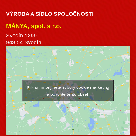
VÝROBA A SÍDLO SPOLOČNOSTI
MÁNYA, spol. s r.o.
Svodín 1299
943 54 Svodín
Kliknutím prijmete súbory cookie marketing
a povolíte tento obsah