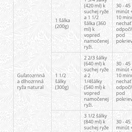
(420 ml) k
30 - 45
suchej ryže
minút +
a 1 1/2
10 min
1 šálka
šálka (360
nechať
(200g)
ml) k
odpočí
vopred
pod
namočenej
pokrie
ryži.
2 2/3 šálky
(640 ml) k
30 - 45
suchej ryže
minút +
Guľatozrnná
1 1/2
a 2
10 min
a dlhozrnná
šálky
1/4šálky
nechať
ryža natural
(300g)
(540 ml) k
odpočí
vopred
pod
namočenej
pokrie
ryži.
3 1/2 šálky
(840 ml) k
30 - 45
suchej ryže
minút +