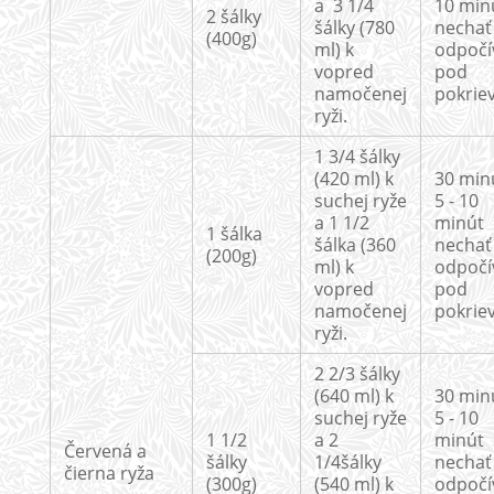
a 3 1/4
10 min
2 šálky
šálky (780
nechať
(400g)
ml) k
odpočí
vopred
pod
namočenej
pokrie
ryži.
1 3/4 šálky
(420 ml) k
30 min
suchej ryže
5 - 10
a 1 1/2
minút
1 šálka
šálka (360
nechať
(200g)
ml) k
odpočí
vopred
pod
namočenej
pokrie
ryži.
2 2/3 šálky
(640 ml) k
30 min
suchej ryže
5 - 10
1 1/2
a 2
minút
Červená a
šálky
1/4šálky
nechať
čierna ryža
(300g)
(540 ml) k
odpočí