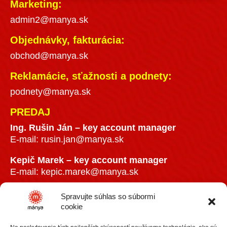
Marketing:
admin2@manya.sk
Objednávky, fakturácia:
obchod@manya.sk
Reklamácie, sťažnosti a podnety:
podnety@manya.sk
PREDAJ
Ing. Rušin Ján –
key account manager
E-mail:
rusin.jan@manya.sk
Kepič Marek – key account manager
E-mail:
kepic.marek@manya.sk
INFO LINKA
Spravujte súhlas so súbormi
cookie
+421 918 841899