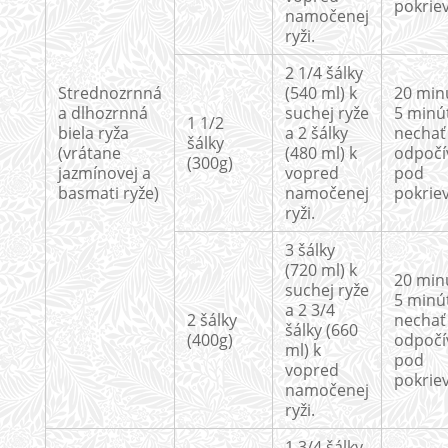
pokrie
namočenej
ryži.
2 1/4 šálky
Strednozrnná
(540 ml) k
20 min
a dlhozrnná
suchej ryže
5 minú
1 1/2
biela ryža
a 2 šálky
nechať
šálky
(vrátane
(480 ml) k
odpočí
(300g)
jazmínovej a
vopred
pod
basmati ryže)
namočenej
pokrie
ryži.
3 šálky
(720 ml) k
20 min
suchej ryže
5 minú
a 2 3/4
2 šálky
nechať
šálky (660
(400g)
odpočí
ml) k
pod
vopred
pokrie
namočenej
ryži.
1 3/4 šálky