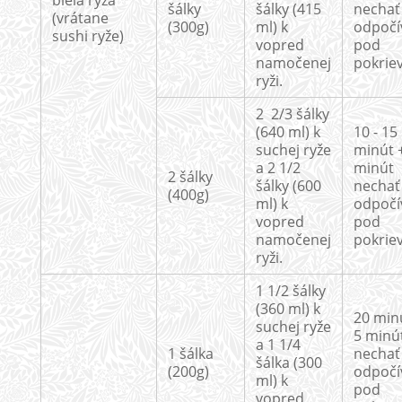
biela ryža
šálky
šálky (415
nechať
(vrátane
(300g)
ml) k
odpočí
sushi ryže)
vopred
pod
namočenej
pokrie
ryži.
2 2/3 šálky
(640 ml) k
10 - 15
suchej ryže
minút 
a 2 1/2
minút
2 šálky
šálky (600
nechať
(400g)
ml) k
odpočí
vopred
pod
namočenej
pokrie
ryži.
1 1/2 šálky
(360 ml) k
20 min
suchej ryže
5 minú
a 1 1/4
1 šálka
nechať
šálka (300
(200g)
odpočí
ml) k
pod
vopred