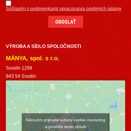
Súhlasím s podmienkami spracúvania osobných údajov
VÝROBA A SÍDLO SPOLOČNOSTI
MÁNYA, spol. s r.o.
Svodín 1299
943 54 Svodín
Kliknutím prijmete súbory cookie marketing
a povolíte tento obsah