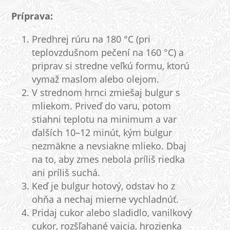
Príprava:
Predhrej rúru na 180 °C (pri
teplovzdušnom pečení na 160 °C) a
priprav si stredne veľkú formu, ktorú
vymaž maslom alebo olejom.
V strednom hrnci zmiešaj bulgur s
mliekom. Priveď do varu, potom
stiahni teplotu na minimum a var
ďalších 10–12 minút, kým bulgur
nezmäkne a nevsiakne mlieko. Dbaj
na to, aby zmes nebola príliš riedka
ani príliš suchá.
Keď je bulgur hotový, odstav ho z
ohňa a nechaj mierne vychladnúť.
Pridaj cukor alebo sladidlo, vanilkový
cukor, rozšľahané vajcia, hrozienka