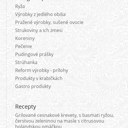
Ryža
Výrobky z jedlého obilia
Pražené výrobky, sušené ovocie
Strukoviny a ich zmesi
Koreniny
Pečenie
Pudingové prášky
Strúhanka
Reform výrobky - prílohy
Produkty v krabičkách
Gastro produkty
Recepty
Grilované cesnakové krevety, s basmati ryžou,
čerstvou zeleninou na masle s citrusovou
holandskou omáčkou