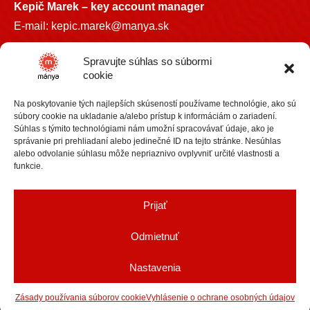
Kepič Marek – key account manager
E-mail:
kepic.marek@manya.sk
INFO LINKA
Spravujte súhlas so súbormi
cookie
+421 918 841899
Na poskytovanie tých najlepších skúseností používame technológie, ako sú
info@manya.sk
súbory cookie na ukladanie a/alebo prístup k informáciám o zariadení.
Súhlas s týmito technológiami nám umožní spracovávať údaje, ako je
správanie pri prehliadaní alebo jedinečné ID na tejto stránke. Nesúhlas
alebo odvolanie súhlasu môže nepriaznivo ovplyvniť určité vlastnosti a
funkcie.
+36 30 3418609
Prijať
info@manya.hu
Odmietnuť
Nastavenia
Copyright Mánya spol. s r.o. |
Nastavenia cookies
Designed by
SEVENT
Zásady používania súborov cookie
Vyhlásenie o ochrane osobných údajov