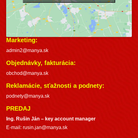
Marketing:
admin2@manya.sk
Objednávky, fakturácia:
obchod@manya.sk
Reklamácie, sťažnosti a podnety:
podnety@manya.sk
PREDAJ
Ing. Rušin Ján –
key account manager
E-mail:
rusin.jan@manya.sk