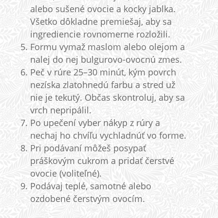
alebo sušené ovocie a kocky jablka.
Všetko dôkladne premiešaj, aby sa
ingrediencie rovnomerne rozložili.
Formu vymaž maslom alebo olejom a
nalej do nej bulgurovo-ovocnú zmes.
Peč v rúre 25–30 minút, kým povrch
nezíska zlatohnedú farbu a stred už
nie je tekutý. Občas skontroluj, aby sa
vrch nepripálil.
Po upečení vyber nákyp z rúry a
nechaj ho chvíľu vychladnúť vo forme.
Pri podávaní môžeš posypať
práškovým cukrom a pridať čerstvé
ovocie (voliteľné).
Podávaj teplé, samotné alebo
ozdobené čerstvým ovocím.