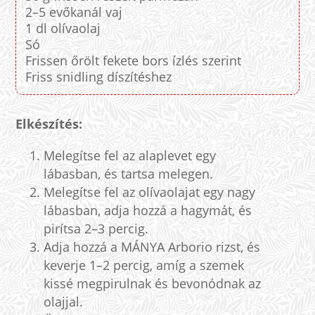
2–5 evőkanál vaj
1 dl olívaolaj
Só
Frissen őrölt fekete bors ízlés szerint
Friss snidling díszítéshez
Elkészítés:
Melegítse fel az alaplevet egy
lábasban, és tartsa melegen.
Melegítse fel az olívaolajat egy nagy
lábasban, adja hozzá a hagymát, és
pirítsa 2–3 percig.
Adja hozzá a MÁNYA Arborio rizst, és
keverje 1–2 percig, amíg a szemek
kissé megpirulnak és bevonódnak az
olajjal.