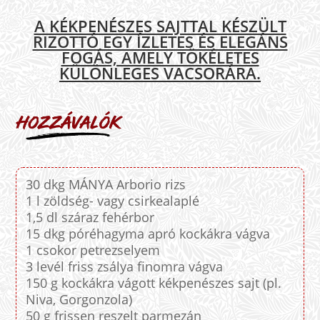
A KÉKPENÉSZES SAJTTAL KÉSZÜLT
RIZOTTÓ EGY ÍZLETES ÉS ELEGÁNS
FOGÁS, AMELY TÖKÉLETES
KÜLÖNLEGES VACSORÁRA.
30 dkg MÁNYA Arborio rizs
1 l zöldség- vagy csirkealaplé
1,5 dl száraz fehérbor
15 dkg póréhagyma apró kockákra vágva
1 csokor petrezselyem
3 levél friss zsálya finomra vágva
150 g kockákra vágott kékpenészes sajt (pl.
Niva, Gorgonzola)
50 g frissen reszelt parmezán