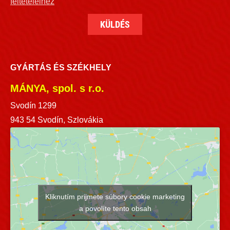
feltételeihez
GYÁRTÁS ÉS SZÉKHELY
MÁNYA, spol. s r.o.
Svodín 1299
943 54 Svodín, Szlovákia
Kliknutím prijmete súbory cookie marketing
a povolíte tento obsah