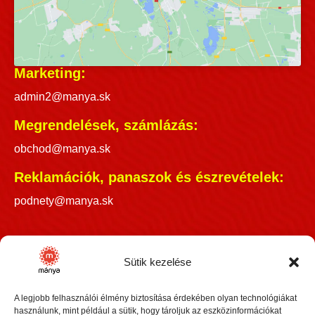
Marketing:
admin2@manya.sk
Megrendelések, számlázás:
obchod@manya.sk
Reklamációk, panaszok és észrevételek:
podnety@manya.sk
INFORMÁCIÓS VONAL
Sütik kezelése
+36 30 3418609
A legjobb felhasználói élmény biztosítása érdekében olyan technológiákat
használunk, mint például a sütik, hogy tároljuk az eszközinformációkat