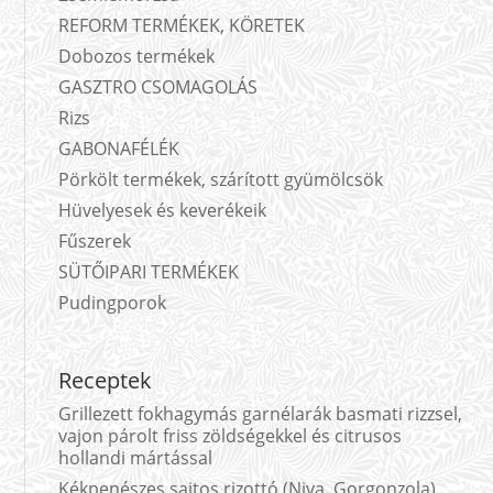
REFORM TERMÉKEK, KÖRETEK
Dobozos termékek
GASZTRO CSOMAGOLÁS
Rizs
GABONAFÉLÉK
Pörkölt termékek, szárított gyümölcsök
Hüvelyesek és keverékeik
Fűszerek
SÜTŐIPARI TERMÉKEK
Pudingporok
Receptek
Grillezett fokhagymás garnélarák basmati rizzsel,
vajon párolt friss zöldségekkel és citrusos
hollandi mártással
Kékpenészes sajtos rizottó (Niva, Gorgonzola)