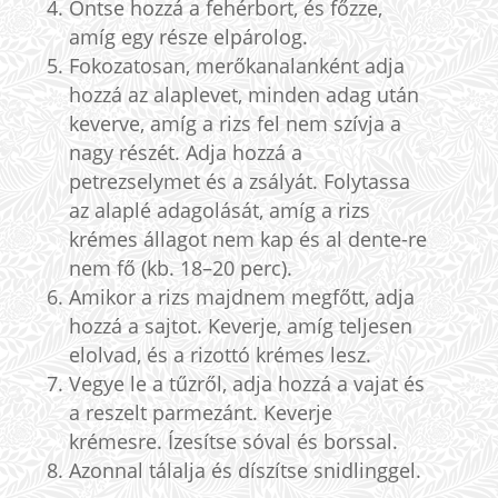
Öntse hozzá a fehérbort, és főzze,
amíg egy része elpárolog.
Fokozatosan, merőkanalanként adja
hozzá az alaplevet, minden adag után
keverve, amíg a rizs fel nem szívja a
nagy részét. Adja hozzá a
petrezselymet és a zsályát. Folytassa
az alaplé adagolását, amíg a rizs
krémes állagot nem kap és al dente-re
nem fő (kb. 18–20 perc).
Amikor a rizs majdnem megfőtt, adja
hozzá a sajtot. Keverje, amíg teljesen
elolvad, és a rizottó krémes lesz.
Vegye le a tűzről, adja hozzá a vajat és
a reszelt parmezánt. Keverje
krémesre. Ízesítse sóval és borssal.
Azonnal tálalja és díszítse snidlinggel.