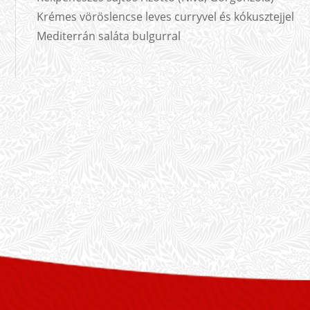
Krémes vöröslencse leves curryvel és kókusztejjel
Mediterrán saláta bulgurral