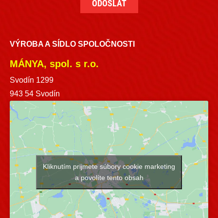
VÝROBA A SÍDLO SPOLOČNOSTI
MÁNYA, spol. s r.o.
Svodín 1299
943 54 Svodín
Kliknutím prijmete súbory cookie marketing
a povolíte tento obsah