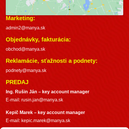
Marketing:
admin2@manya.sk
Objednávky, fakturácia:
obchod@manya.sk
Reklamácie, sťažnosti a podnety:
podnety@manya.sk
PREDAJ
Ing. Rušin Ján –
key account manager
E-mail:
rusin.jan@manya.sk
Kepič Marek – key account manager
E-mail:
kepic.marek@manya.sk