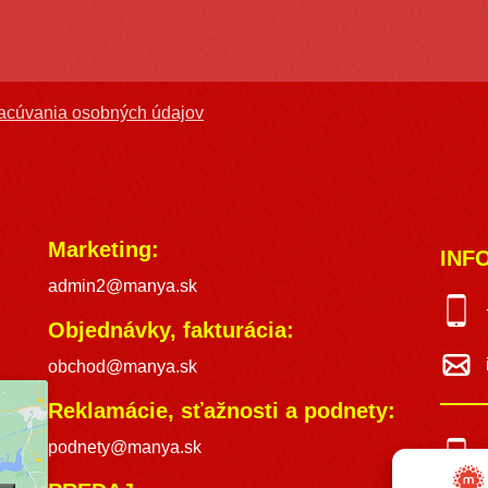
acúvania osobných údajov
Marketing:
INF
admin2@manya.sk
Objednávky, fakturácia:
obchod@manya.sk
Reklamácie, sťažnosti a podnety:
podnety@manya.sk