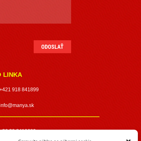
O LINKA
+421 918 841899
info@manya.sk
+36 30 3418609