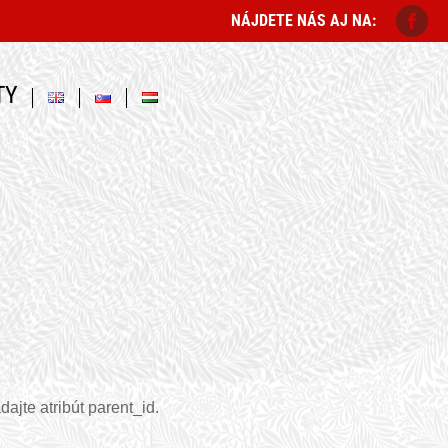
NÁJDETE NÁS AJ NA:
TY
dajte atribút parent_id.