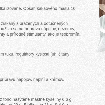
lkalizované. Obsah kakaového masla 10 –
 získaný z pražených a odtučnených
užíva sa na prípravu nápojov, dezertov,
ty a prírodné stimulanty, ako je teobromín.
uku, regulátory kyslosti (uhličitany
prípravu nápojov, náplní a krémov.
 z toho nasýtené mastné kyseliny 6,6 g,
áknina 29 g, Bielkoviny 26 g, Soľ 0 g.