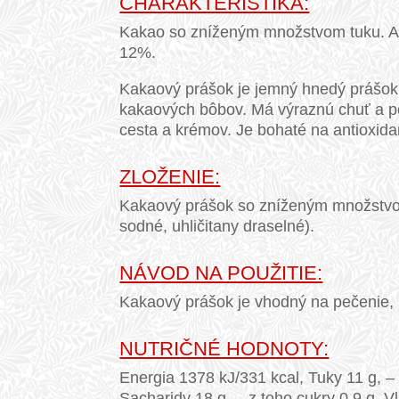
CHARAKTERISTIKA:
Kakao so zníženým množstvom tuku. A
12%.
Kakaový prášok je jemný hnedý prášok
kakaových bôbov. Má výraznú chuť a po
cesta a krémov. Je bohaté na antioxidan
ZLOŽENIE:
Kakaový prášok so zníženým množstvom t
sodné, uhličitany draselné).
NÁVOD NA POUŽITIE:
Kakaový prášok je vhodný na pečenie, 
NUTRIČNÉ HODNOTY:
Energia 1378 kJ/331 kcal, Tuky 11 g, –
Sacharidy 18 g, – z toho cukry 0,9 g, Vl