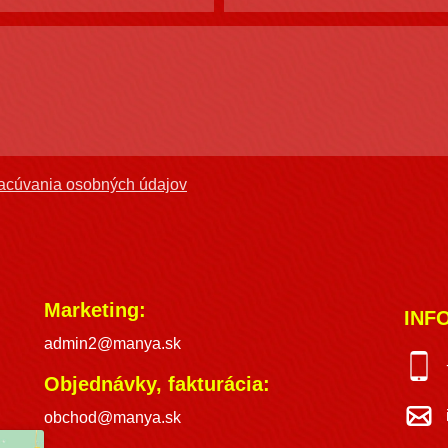
acúvania osobných údajov
Marketing:
INF
admin2@manya.sk
Objednávky, fakturácia:
obchod@manya.sk