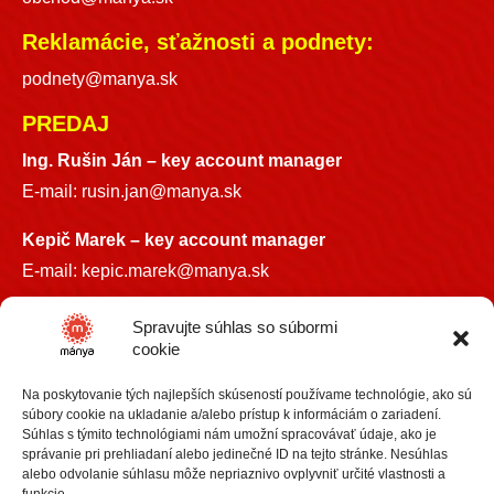
Reklamácie, sťažnosti a podnety:
podnety@manya.sk
PREDAJ
Ing. Rušin Ján –
key account manager
E-mail:
rusin.jan@manya.sk
Kepič Marek – key account manager
E-mail:
kepic.marek@manya.sk
INFO LINKA
Spravujte súhlas so súbormi
cookie
+421 918 841899
Na poskytovanie tých najlepších skúseností používame technológie, ako sú
info@manya.sk
súbory cookie na ukladanie a/alebo prístup k informáciám o zariadení.
Súhlas s týmito technológiami nám umožní spracovávať údaje, ako je
správanie pri prehliadaní alebo jedinečné ID na tejto stránke. Nesúhlas
alebo odvolanie súhlasu môže nepriaznivo ovplyvniť určité vlastnosti a