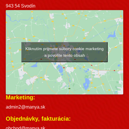
943 54 Svodín
Kliknutím prijmete súbory cookie marketing
a povolíte tento obsah
Marketing:
admin2@manya.sk
Objednávky, fakturácia:
obchod@manya.sk