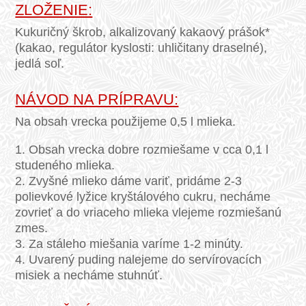
ZLOŽENIE:
Kukuričný škrob, alkalizovaný kakaový prášok*
(kakao, regulátor kyslosti: uhličitany draselné),
jedlá soľ.
NÁVOD NA PRÍPRAVU:
Na obsah vrecka použijeme 0,5 l mlieka.
1. Obsah vrecka dobre rozmiešame v cca 0,1 l
studeného mlieka.
2. Zvyšné mlieko dáme variť, pridáme 2-3
polievkové lyžice kryštálového cukru, necháme
zovrieť a do vriaceho mlieka vlejeme rozmiešanú
zmes.
3. Za stáleho miešania varíme 1-2 minúty.
4. Uvarený puding nalejeme do servírovacích
misiek a necháme stuhnúť.