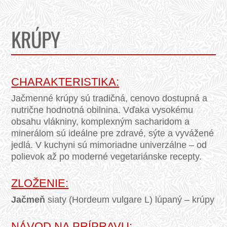
KRÚPY
CHARAKTERISTIKA:
Jačmenné krúpy sú tradičná, cenovo dostupná a
nutrične hodnotná obilnina. Vďaka vysokému
obsahu vlákniny, komplexným sacharidom a
minerálom sú ideálne pre zdravé, sýte a vyvážené
jedlá. V kuchyni sú mimoriadne univerzálne – od
polievok až po moderné vegetariánske recepty.
ZLOŽENIE:
Jačmeň
siaty (Hordeum vulgare L) lúpaný – krúpy
NÁVOD NA PRÍPRAVU: