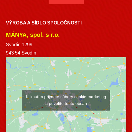
VÝROBA A SÍDLO SPOLOČNOSTI
MÁNYA, spol. s r.o.
Svodín 1299
943 54 Svodín
Kliknutím prijmete súbory cookie marketing
a povolíte tento obsah