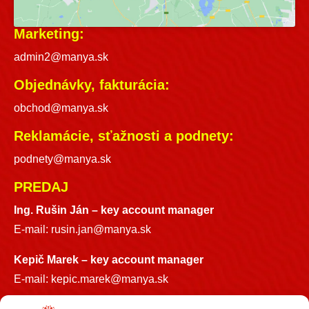
Marketing:
admin2@manya.sk
Objednávky, fakturácia:
obchod@manya.sk
Reklamácie, sťažnosti a podnety:
podnety@manya.sk
PREDAJ
Ing. Rušin Ján –
key account manager
E-mail:
rusin.jan@manya.sk
Kepič Marek – key account manager
E-mail:
kepic.marek@manya.sk
INFO LINKA