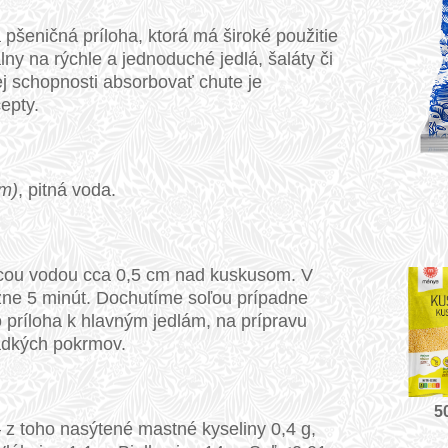
á pšeničná príloha, ktorá má široké použitie
lny na rýchle a jednoduché jedlá, šaláty či
j schopnosti absorbovať chute je
epty.
um)
, pitná voda.
acou vodou cca 0,5 cm nad kuskusom. V
žne 5 minút. Dochutíme soľou prípadne
príloha k hlavným jedlám, na prípravu
ladkých pokrmov.
5
– z toho nasýtené mastné kyseliny 0,4 g,