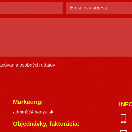
acúvania osobných údajov
Marketing:
INF
admin2@manya.sk
Objednávky, fakturácia: