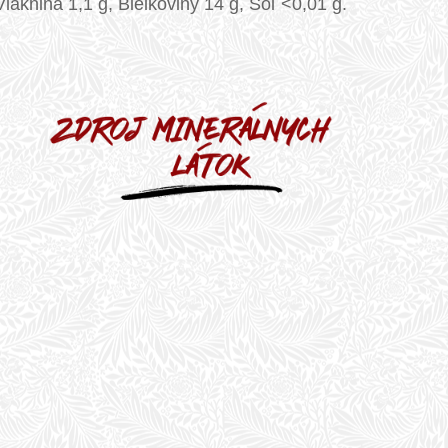
Vláknina 1,1 g, Bielkoviny 14 g, Soľ <0,01 g.