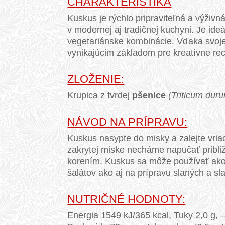
CHARAKTERISTIKA
Kuskus je rýchlo pripraviteľná a výživn
v modernej aj tradičnej kuchyni. Je ideá
vegetariánske kombinácie. Vďaka svoje
vynikajúcim základom pre kreatívne rec
ZLOŽENIE:
Krupica z tvrdej
pšenice
(Triticum dur
NÁVOD NA PRÍPRAVU:
Kuskus nasypte do misky a zalejte vri
zakrytej miske necháme napučať pribli
korením. Kuskus sa môže používať ako 
šalátov ako aj na prípravu slaných a s
NUTRIČNÉ HODNOTY:
Energia 1549 kJ/365 kcal, Tuky 2,0 g, 