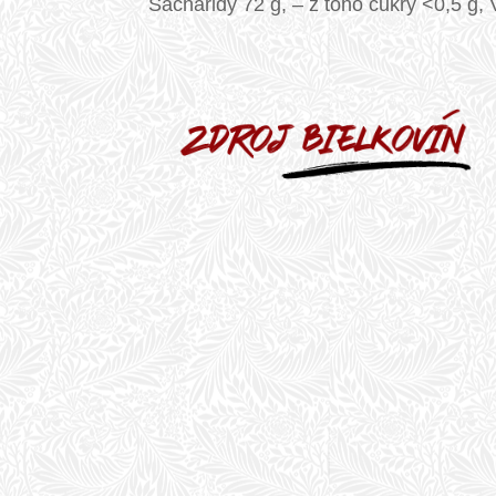
Sacharidy 72 g, – z toho cukry <0,5 g, 