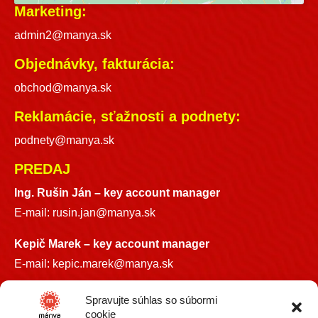
Marketing:
admin2@manya.sk
Objednávky, fakturácia:
obchod@manya.sk
Reklamácie, sťažnosti a podnety:
podnety@manya.sk
PREDAJ
Ing. Rušin Ján –
key account manager
E-mail:
rusin.jan@manya.sk
Kepič Marek – key account manager
E-mail:
kepic.marek@manya.sk
INFO LINKA
Spravujte súhlas so súbormi
cookie