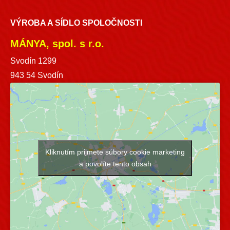
VÝROBA A SÍDLO SPOLOČNOSTI
MÁNYA, spol. s r.o.
Svodín 1299
943 54 Svodín
Kliknutím prijmete súbory cookie marketing
a povolíte tento obsah