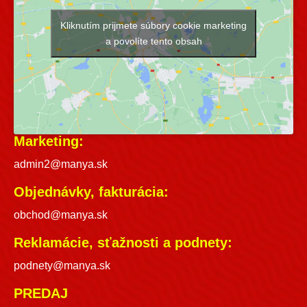
Kliknutím prijmete súbory cookie marketing
a povolíte tento obsah
Marketing:
admin2@manya.sk
Objednávky, fakturácia:
obchod@manya.sk
Reklamácie, sťažnosti a podnety:
podnety@manya.sk
PREDAJ