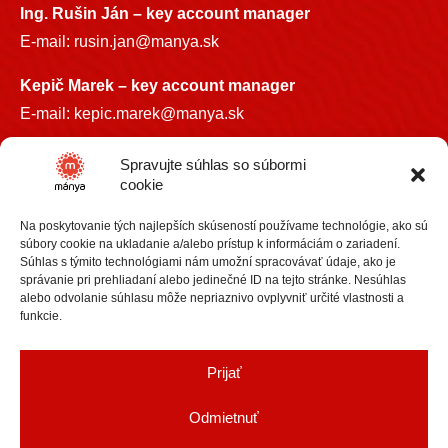
Ing. Rušin Ján –
key account manager
E-mail:
rusin.jan@manya.sk
Kepič Marek – key account manager
E-mail:
kepic.marek@manya.sk
INFO LINKA
Spravujte súhlas so súbormi
cookie
+421 918 841899
Na poskytovanie tých najlepších skúseností používame technológie, ako sú
info@manya.sk
súbory cookie na ukladanie a/alebo prístup k informáciám o zariadení.
Súhlas s týmito technológiami nám umožní spracovávať údaje, ako je
správanie pri prehliadaní alebo jedinečné ID na tejto stránke. Nesúhlas
alebo odvolanie súhlasu môže nepriaznivo ovplyvniť určité vlastnosti a
funkcie.
+36 30 3418609
Prijať
info@manya.hu
Odmietnuť