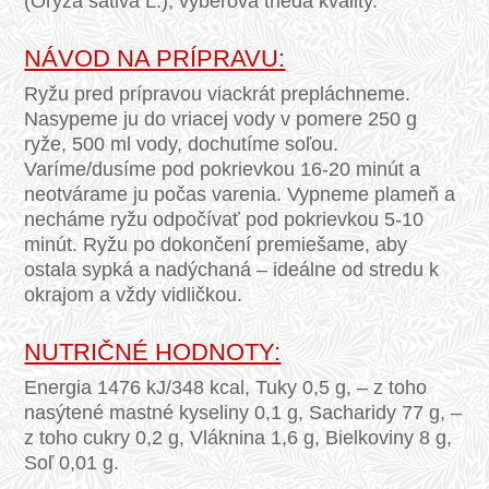
(Oryza sativa L.), výberová trieda kvality.
NÁVOD NA PRÍPRAVU:
Ryžu pred prípravou viackrát prepláchneme.
Nasypeme ju do vriacej vody v pomere 250 g
ryže, 500 ml vody, dochutíme soľou.
Varíme/dusíme pod pokrievkou 16-20 minút a
neotvárame ju počas varenia. Vypneme plameň a
necháme ryžu odpočívať pod pokrievkou 5-10
minút. Ryžu po dokončení premiešame, aby
ostala sypká a nadýchaná – ideálne od stredu k
okrajom a vždy vidličkou.
NUTRIČNÉ HODNOTY:
Energia 1476 kJ/348 kcal, Tuky 0,5 g, – z toho
nasýtené mastné kyseliny 0,1 g, Sacharidy 77 g, –
z toho cukry 0,2 g, Vláknina 1,6 g, Bielkoviny 8 g,
Soľ 0,01 g.