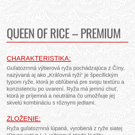
QUEEN OF RICE – PREMIUM
CHARAKTERISTIKA:
Guľatozrnná výberová ryža pochádzajúca z Číny,
nazývaná aj ako „Kráľovná ryží“ je špecifickým
typom ryže, ktorá je obľúbená pre svoju textúru a
konzistenciu po uvarení. Ryža má jemnú chuť,
ktorá je príjemná a neutrálna čo umožňuje jej
skvelú kombináciu s rôznymi jedlami.
ZLOŽENIE:
Ryža guľatozrnná lúpaná, vyrobená z ryže siatej