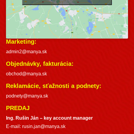
Marketing:
admin2@manya.sk
Objednávky, fakturácia:
obchod@manya.sk
Reklamácie, sťažnosti a podnety:
podnety@manya.sk
PREDAJ
Ing. Rušin Ján –
key account manager
E-mail:
rusin.jan@manya.sk