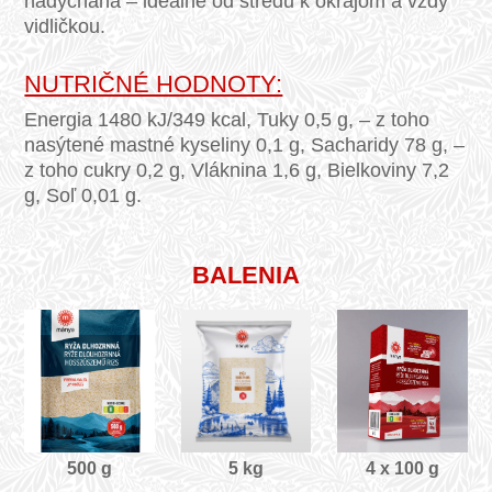
nadýchaná – ideálne od stredu k okrajom a vždy
vidličkou.
NUTRIČNÉ HODNOTY:
Energia 1480 kJ/349 kcal, Tuky 0,5 g, – z toho
nasýtené mastné kyseliny 0,1 g, Sacharidy 78 g, –
z toho cukry 0,2 g, Vláknina 1,6 g, Bielkoviny 7,2
g, Soľ 0,01 g.
BALENIA
500 g
5 kg
4 x 100 g