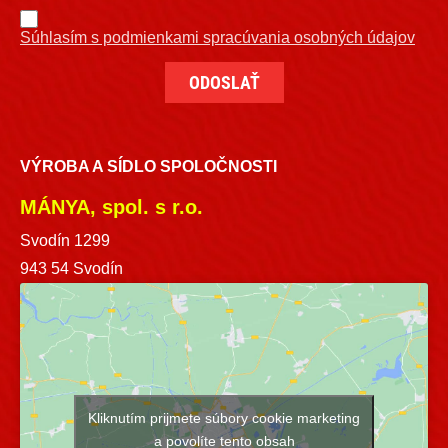
Súhlasím s podmienkami spracúvania osobných údajov
VÝROBA A SÍDLO SPOLOČNOSTI
MÁNYA, spol. s r.o.
Svodín 1299
943 54 Svodín
Kliknutím prijmete súbory cookie marketing
a povolíte tento obsah