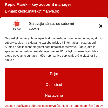
Kepič Marek – key account manager
E-mail:
kepic.marek@manya.sk
INFO LINKA
Spravujte súhlas so súbormi
cookie
+421 918 841899
Na poskytovanie tých najlepších skúseností používame technológie, ako sú
info@manya.sk
súbory cookie na ukladanie a/alebo prístup k informáciám o zariadení.
Súhlas s týmito technológiami nám umožní spracovávať údaje, ako je
správanie pri prehliadaní alebo jedinečné ID na tejto stránke. Nesúhlas
alebo odvolanie súhlasu môže nepriaznivo ovplyvniť určité vlastnosti a
funkcie.
+36 30 3418609
Prijať
info@manya.hu
Odmietnuť
Nastavenia
Copyright Mánya spol. s r.o. |
Nastavenia cookies
Designed by
SEVENT
Zásady používania súborov cookie
Vyhlásenie o ochrane osobných údajov