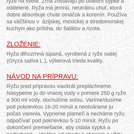
ryže na svete. Zrná zostávajú po uvarení sypké a
oddelené. Ryža má jemnú, neutrálnu chuť, ktorá
dobre absorbuje chute omáčok a korenín. Používa
sa väčšinou v ázijskej, mexickej a stredomorskej
kuchyni ako príloha, do šalátov a rizota.
ZLOŽENIE:
Ryža dlhozrnná lúpaná, vyrobená z ryže siatej
(Oryza sativa L.), výberová trieda kvality.
NÁVOD NA PRÍPRAVU:
Ryžu pred prípravou viackrát prepláchneme.
Nasypeme ju do vriacej vody v pomere 250 g ryže
a 500 ml vody, dochutíme soľou. Varíme/dusíme
pod pokrievkou 16-20 minút a neotvárame ju
počas varenia. Vypneme plameň a necháme ryžu
odpočívať pod pokrievkou 5-10 minút. Ryžu po
dokončení premiešame, aby ostala sypká a