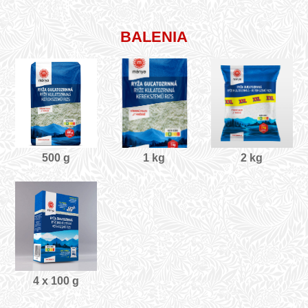
BALENIA
500 g
1 kg
2 kg
4 x 100 g