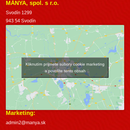
MÁNYA, spol. s r.o.
Svodín 1299
943 54 Svodín
Kliknutím prijmete súbory cookie marketing
a povolíte tento obsah
Marketing:
admin2@manya.sk