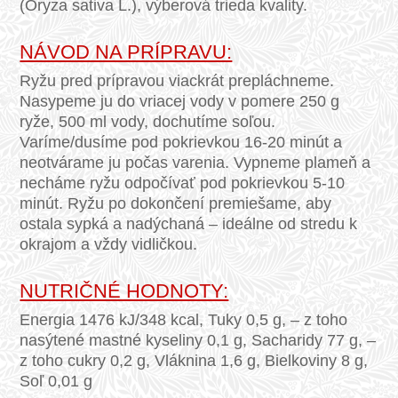
(Oryza sativa L.), výberová trieda kvality.
NÁVOD NA PRÍPRAVU:
Ryžu pred prípravou viackrát prepláchneme.
Nasypeme ju do vriacej vody v pomere 250 g
ryže, 500 ml vody, dochutíme soľou.
Varíme/dusíme pod pokrievkou 16-20 minút a
neotvárame ju počas varenia. Vypneme plameň a
necháme ryžu odpočívať pod pokrievkou 5-10
minút. Ryžu po dokončení premiešame, aby
ostala sypká a nadýchaná – ideálne od stredu k
okrajom a vždy vidličkou.
NUTRIČNÉ HODNOTY:
Energia 1476 kJ/348 kcal, Tuky 0,5 g, – z toho
nasýtené mastné kyseliny 0,1 g, Sacharidy 77 g, –
z toho cukry 0,2 g, Vláknina 1,6 g, Bielkoviny 8 g,
Soľ 0,01 g