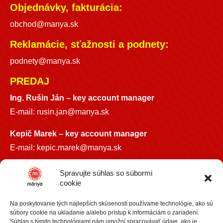
Objednávky, fakturácia:
obchod@manya.sk
Reklamácie, sťažnosti a podnety:
podnety@manya.sk
PREDAJ
Ing. Rušin Ján –
key account manager
E-mail:
rusin.jan@manya.sk
Kepič Marek – key account manager
E-mail:
kepic.marek@manya.sk
INFO LINKA
Spravujte súhlas so súbormi
cookie
+421 918 841899
Na poskytovanie tých najlepších skúseností používame technológie, ako sú
info@manya.sk
súbory cookie na ukladanie a/alebo prístup k informáciám o zariadení.
Súhlas s týmito technológiami nám umožní spracovávať údaje, ako je