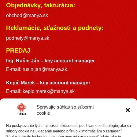
Objednávky, fakturácia:
obchod@manya.sk
Reklamácie, sťažnosti a podnety:
podnety@manya.sk
PREDAJ
Ing. Rušin Ján –
key account manager
E-mail:
rusin.jan@manya.sk
Kepič Marek – key account manager
E-mail:
kepic.marek@manya.sk
INFO LINKA
Spravujte súhlas so súbormi
cookie
+421 918 841899
Na poskytovanie tých najlepších skúseností používame technológie, ako sú
info@manya.sk
súbory cookie na ukladanie a/alebo prístup k informáciám o zariadení.
Súhlas s týmito technológiami nám umožní spracovávať údaje, ako je