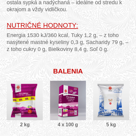
ostala sypká a nadýchaná – ideálne od stredu k
okrajom a vždy vidličkou.
NUTRIČNÉ HODNOTY:
Energia 1530 kJ/360 kcal, Tuky 1,2 g, – z toho
nasýtené mastné kyseliny 0,3 g, Sacharidy 79 g, –
z toho cukry 0 g, Bielkoviny 8,4 g, Soľ 0 g.
BALENIA
2 kg
4 x 100 g
5 kg