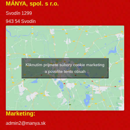
MÁNYA, spol. s r.o.
Svodín 1299
943 54 Svodín
Kliknutím prijmete súbory cookie marketing
a povolíte tento obsah
Marketing:
admin2@manya.sk