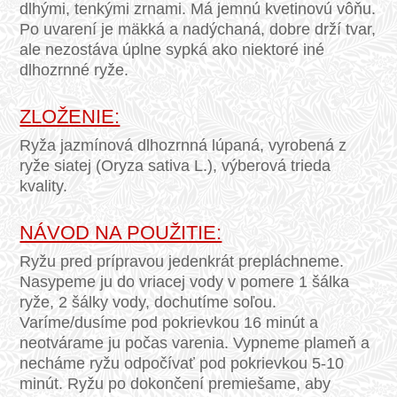
dlhými, tenkými zrnami. Má jemnú kvetinovú vôňu.
Po uvarení je mäkká a nadýchaná, dobre drží tvar,
ale nezostáva úplne sypká ako niektoré iné
dlhozrnné ryže.
ZLOŽENIE:
Ryža jazmínová dlhozrnná lúpaná, vyrobená z
ryže siatej (Oryza sativa L.), výberová trieda
kvality.
NÁVOD NA POUŽITIE:
Ryžu pred prípravou jedenkrát prepláchneme.
Nasypeme ju do vriacej vody v pomere 1 šálka
ryže, 2 šálky vody, dochutíme soľou.
Varíme/dusíme pod pokrievkou 16 minút a
neotvárame ju počas varenia. Vypneme plameň a
necháme ryžu odpočívať pod pokrievkou 5-10
minút. Ryžu po dokončení premiešame, aby