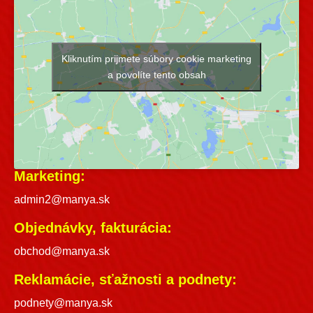
Kliknutím prijmete súbory cookie marketing
a povolíte tento obsah
Marketing:
admin2@manya.sk
Objednávky, fakturácia:
obchod@manya.sk
Reklamácie, sťažnosti a podnety:
podnety@manya.sk