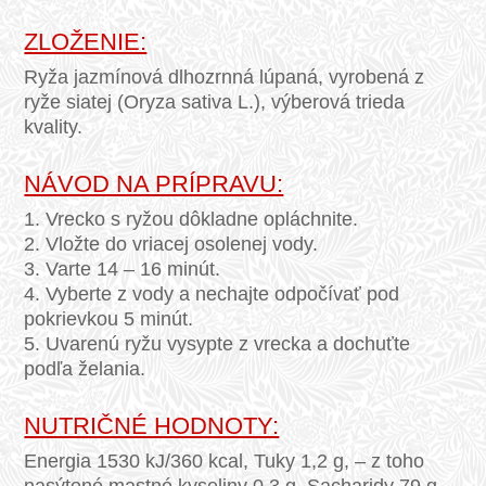
ZLOŽENIE:
Ryža jazmínová dlhozrnná lúpaná, vyrobená z
ryže siatej (Oryza sativa L.), výberová trieda
kvality.
NÁVOD NA PRÍPRAVU:
1. Vrecko s ryžou dôkladne opláchnite.
2. Vložte do vriacej osolenej vody.
3. Varte 14 – 16 minút.
4. Vyberte z vody a nechajte odpočívať pod
pokrievkou 5 minút.
5. Uvarenú ryžu vysypte z vrecka a dochuťte
podľa želania.
NUTRIČNÉ HODNOTY:
Energia 1530 kJ/360 kcal, Tuky 1,2 g, – z toho
nasýtené mastné kyseliny 0,3 g, Sacharidy 79 g, –