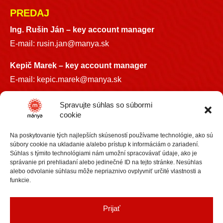
PREDAJ
Ing. Rušin Ján –
key account manager
E-mail:
rusin.jan@manya.sk
Kepič Marek – key account manager
E-mail:
kepic.marek@manya.sk
INFO LINKA
Spravujte súhlas so súbormi
cookie
+421 918 841899
Na poskytovanie tých najlepších skúseností používame technológie, ako sú
info@manya.sk
súbory cookie na ukladanie a/alebo prístup k informáciám o zariadení.
Súhlas s týmito technológiami nám umožní spracovávať údaje, ako je
správanie pri prehliadaní alebo jedinečné ID na tejto stránke. Nesúhlas
alebo odvolanie súhlasu môže nepriaznivo ovplyvniť určité vlastnosti a
funkcie.
+36 30 3418609
Prijať
info@manya.hu