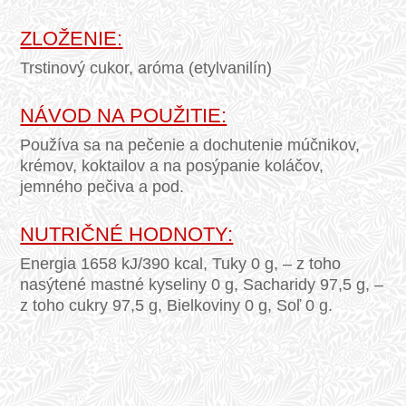
ZLOŽENIE:
Trstinový cukor, aróma (etylvanilín)
NÁVOD NA POUŽITIE:
Používa sa na pečenie a dochutenie múčnikov,
krémov, koktailov a na posýpanie koláčov,
jemného pečiva a pod.
NUTRIČNÉ HODNOTY:
Energia 1658 kJ/390 kcal, Tuky 0 g, – z toho
nasýtené mastné kyseliny 0 g, Sacharidy 97,5 g, –
z toho cukry 97,5 g, Bielkoviny 0 g, Soľ 0 g.