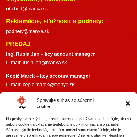
obchod@manya.sk
Reklamácie, sťažnosti a podnety:
podnety@manya.sk
PREDAJ
Ing. Rušin Ján –
key account manager
E-mail:
rusin.jan@manya.sk
Kepič Marek – key account manager
E-mail:
kepic.marek@manya.sk
INFO LINKA
Spravujte súhlas so súbormi
cookie
+421 918 841899
Na poskytovanie tých najlepších skúseností používame technológie, ako sú
info@manya.sk
súbory cookie na ukladanie a/alebo prístup k informáciám o zariadení.
Súhlas s týmito technológiami nám umožní spracovávať údaje, ako je
správanie pri prehliadaní alebo jedinečné ID na tejto stránke. Nesúhlas