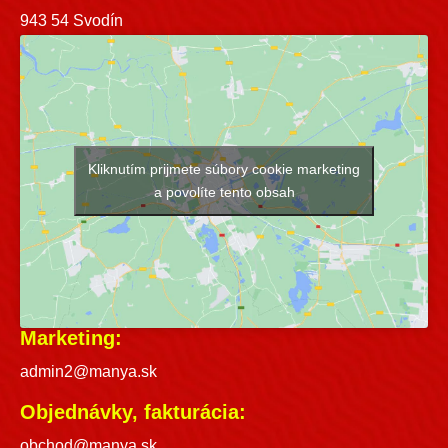
943 54 Svodín
Kliknutím prijmete súbory cookie marketing
a povolíte tento obsah
Marketing:
admin2@manya.sk
Objednávky, fakturácia:
obchod@manya.sk