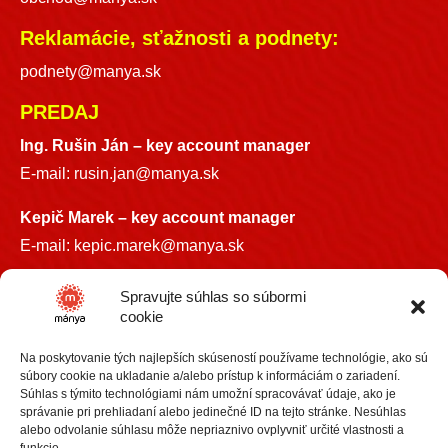
Reklamácie, sťažnosti a podnety:
podnety@manya.sk
PREDAJ
Ing. Rušin Ján –
key account manager
E-mail:
rusin.jan@manya.sk
Kepič Marek – key account manager
E-mail:
kepic.marek@manya.sk
INFO LINKA
Spravujte súhlas so súbormi
cookie
+421 918 841899
Na poskytovanie tých najlepších skúseností používame technológie, ako sú
info@manya.sk
súbory cookie na ukladanie a/alebo prístup k informáciám o zariadení.
Súhlas s týmito technológiami nám umožní spracovávať údaje, ako je
správanie pri prehliadaní alebo jedinečné ID na tejto stránke. Nesúhlas
alebo odvolanie súhlasu môže nepriaznivo ovplyvniť určité vlastnosti a