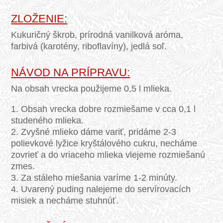
ZLOŽENIE:
Kukuričný škrob, prírodná vanilková aróma,
farbivá (karotény, riboflavíny), jedlá soľ.
NÁVOD NA PRÍPRAVU:
Na obsah vrecka použijeme 0,5 l mlieka.
1. Obsah vrecka dobre rozmiešame v cca 0,1 l
studeného mlieka.
2. Zvyšné mlieko dáme variť, pridáme 2-3
polievkové lyžice kryštálového cukru, necháme
zovrieť a do vriaceho mlieka vlejeme rozmiešanú
zmes.
3. Za stáleho miešania varíme 1-2 minúty.
4. Uvarený puding nalejeme do servírovacích
misiek a necháme stuhnúť.