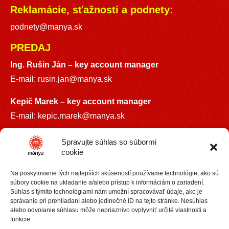
Reklamácie, sťažnosti a podnety:
podnety@manya.sk
PREDAJ
Ing. Rušin Ján –
key account manager
E-mail:
rusin.jan@manya.sk
Kepič Marek – key account manager
E-mail:
kepic.marek@manya.sk
INFO LINKA
Spravujte súhlas so súbormi
cookie
+421 918 841899
Na poskytovanie tých najlepších skúseností používame technológie, ako sú
info@manya.sk
súbory cookie na ukladanie a/alebo prístup k informáciám o zariadení.
Súhlas s týmito technológiami nám umožní spracovávať údaje, ako je
správanie pri prehliadaní alebo jedinečné ID na tejto stránke. Nesúhlas
alebo odvolanie súhlasu môže nepriaznivo ovplyvniť určité vlastnosti a
funkcie.
+36 30 3418609