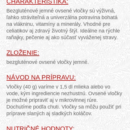
CHARAKTERISTIKA:
Bezgluténové jemné ovsené vločky sú výživná,
ľahko stráviteľná a univerzálna potravina bohatá
na vlákninu, vitamíny a minerály. Vhodné pre
celiatikov aj zdravý životný štýl. Ideálne na rýchle
raňajky, pečenie aj ako súčasť vyváženej stravy.
ZLOŽENIE:
bezgluténové ovsené vločky jemné.
NÁVOD NA PRÍPRAVU:
Vločky (40 g) varíme v 1,5 dl mlieka alebo vo
vode, kým ingrediencie nezhustnú. Ovsené vločky
je možné pripraviť aj v mikrovlnnej rúre.
Dochutíme podľa chuti. Vločky sa môžu použiť pri
príprave slaných aj sladkých koláčov.
NUTRIČNÉ HODNOTY: