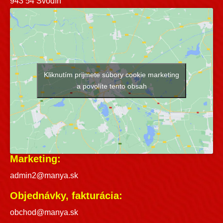
943 54 Svodín
Kliknutím prijmete súbory cookie marketing
a povolíte tento obsah
Marketing:
admin2@manya.sk
Objednávky, fakturácia:
obchod@manya.sk