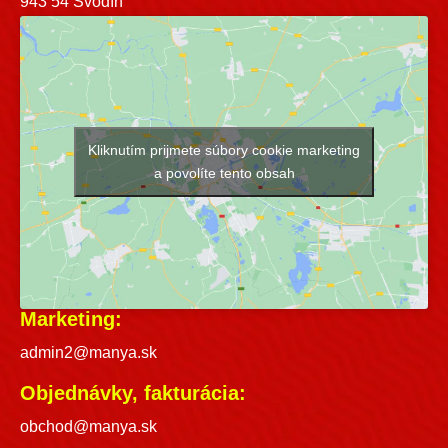
943 54 Svodín
Kliknutím prijmete súbory cookie marketing
a povolíte tento obsah
Marketing:
admin2@manya.sk
Objednávky, fakturácia:
obchod@manya.sk