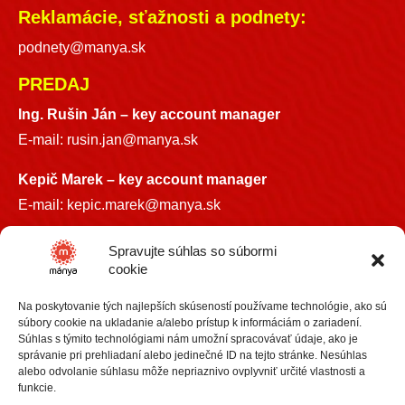
Reklamácie, sťažnosti a podnety:
podnety@manya.sk
PREDAJ
Ing. Rušin Ján –
key account manager
E-mail:
rusin.jan@manya.sk
Kepič Marek – key account manager
E-mail:
kepic.marek@manya.sk
INFO LINKA
Spravujte súhlas so súbormi
cookie
+421 918 841899
Na poskytovanie tých najlepších skúseností používame technológie, ako sú
info@manya.sk
súbory cookie na ukladanie a/alebo prístup k informáciám o zariadení.
Súhlas s týmito technológiami nám umožní spracovávať údaje, ako je
správanie pri prehliadaní alebo jedinečné ID na tejto stránke. Nesúhlas
alebo odvolanie súhlasu môže nepriaznivo ovplyvniť určité vlastnosti a
funkcie.
+36 30 3418609