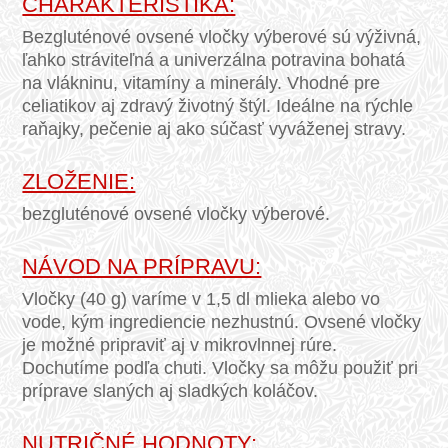
CHARAKTERISTIKA:
Bezgluténové ovsené vločky výberové sú výživná,
ľahko stráviteľná a univerzálna potravina bohatá
na vlákninu, vitamíny a minerály. Vhodné pre
celiatikov aj zdravý životný štýl. Ideálne na rýchle
raňajky, pečenie aj ako súčasť vyváženej stravy.
ZLOŽENIE:
bezgluténové ovsené vločky výberové.
NÁVOD NA PRÍPRAVU:
Vločky (40 g) varíme v 1,5 dl mlieka alebo vo
vode, kým ingrediencie nezhustnú. Ovsené vločky
je možné pripraviť aj v mikrovlnnej rúre.
Dochutíme podľa chuti. Vločky sa môžu použiť pri
príprave slaných aj sladkých koláčov.
NUTRIČNÉ HODNOTY: