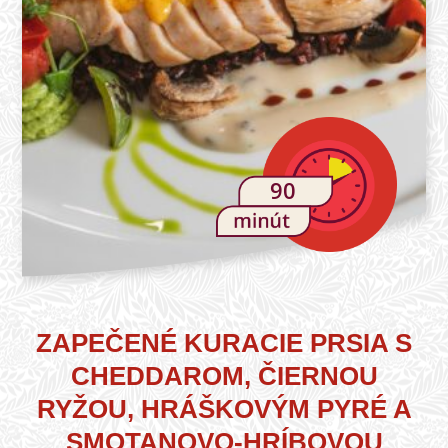
90
ZAPEČENÉ KURACIE PRSIA S
CHEDDAROM, ČIERNOU
RYŽOU, HRÁŠKOVÝM PYRÉ A
SMOTANOVO-HRÍBOVOU