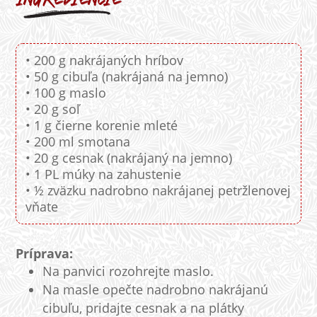
• 200 g nakrájaných hríbov
• 50 g cibuľa (nakrájaná na jemno)
• 100 g maslo
• 20 g soľ
• 1 g čierne korenie mleté
• 200 ml smotana
• 20 g cesnak (nakrájaný na jemno)
• 1 PL múky na zahustenie
• ½ zväzku nadrobno nakrájanej petržlenovej
vňate
Príprava:
Na panvici rozohrejte maslo.
Na masle opečte nadrobno nakrájanú
cibuľu, pridajte cesnak a na plátky