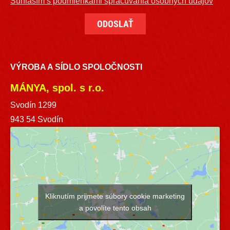
Súhlasím s podmienkami spracúvania osobných údajov
VÝROBA A SÍDLO SPOLOČNOSTI
MÁNYA, spol. s r.o.
Svodín 1299
943 54 Svodín
Kliknutím prijmete súbory cookie marketing
a povolíte tento obsah