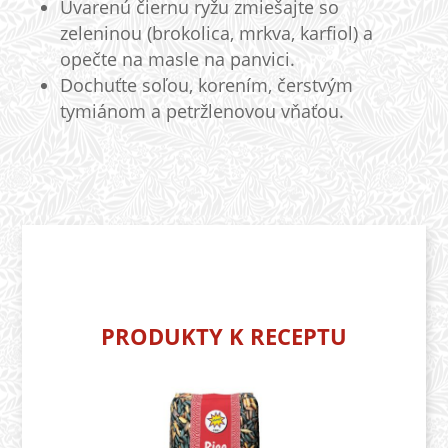
Uvarenú čiernu ryžu zmiešajte so
zeleninou (brokolica, mrkva, karfiol) a
opečte na masle na panvici.
Dochuťte soľou, korením, čerstvým
tymiánom a petržlenovou vňaťou.
PRODUKTY K RECEPTU