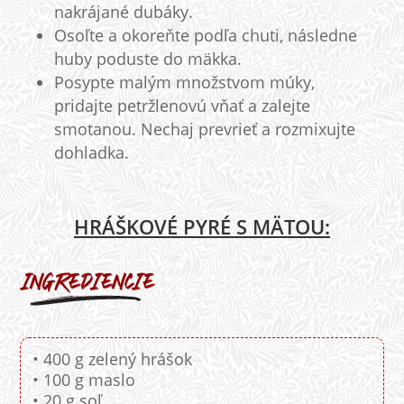
nakrájané dubáky.
Osoľte a okoreňte podľa chuti, následne
huby poduste do mäkka.
Posypte malým množstvom múky,
pridajte petržlenovú vňať a zalejte
smotanou. Nechaj prevrieť a rozmixujte
dohladka.
HRÁŠKOVÉ PYRÉ S MÄTOU:
• 400 g zelený hrášok
• 100 g maslo
• 20 g soľ