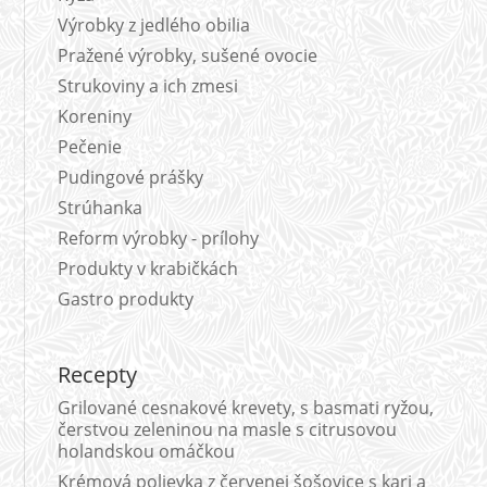
Výrobky z jedlého obilia
Pražené výrobky, sušené ovocie
Strukoviny a ich zmesi
Koreniny
Pečenie
Pudingové prášky
Strúhanka
Reform výrobky - prílohy
Produkty v krabičkách
Gastro produkty
Recepty
Grilované cesnakové krevety, s basmati ryžou,
čerstvou zeleninou na masle s citrusovou
holandskou omáčkou
Krémová polievka z červenej šošovice s kari a