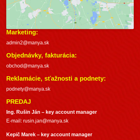
Marketing:
admin2@manya.sk
Objednávky, fakturácia:
obchod@manya.sk
Reklamácie, sťažnosti a podnety:
podnety@manya.sk
PREDAJ
Ing. Rušin Ján –
key account manager
E-mail:
rusin.jan@manya.sk
Kepič Marek – key account manager