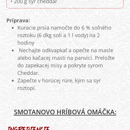
• 200 g syr cheddar
Príprava:
Kuracie prsia namočte do 6 % soľného
roztoku (6 dkg soli a 1 l vody) na 2
hodiny
Nechajte odkvapkať a opečte na masle
alebo kačacej masti na panvici. Preložte
do zapekacej misy a pokryte syrom
Cheddar.
Zapečte v horúcej rúre, kým sa syr
roztopí.
SMOTANOVO HRÍBOVÁ OMÁČKA: