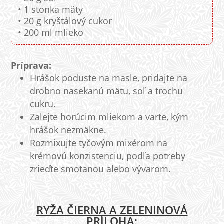
• 1 stonka mäty
• 20 g kryštálový cukor
• 200 ml mlieko
Príprava:
Hrášok poduste na masle, pridajte na
drobno nasekanú mätu, soľ a trochu
cukru.
Zalejte horúcim mliekom a varte, kým
hrášok nezmäkne.
Rozmixujte tyčovým mixérom na
krémovú konzistenciu, podľa potreby
zrieďte smotanou alebo vývarom.
RYŽA ČIERNA A ZELENINOVÁ
PRÍLOHA: