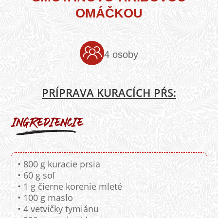
OMÁČKOU
4 osoby
PRÍPRAVA KURACÍCH PŔS:
• 800 g kuracie prsia
• 60 g soľ
• 1 g čierne korenie mleté
• 100 g maslo
• 4 vetvičky tymiánu