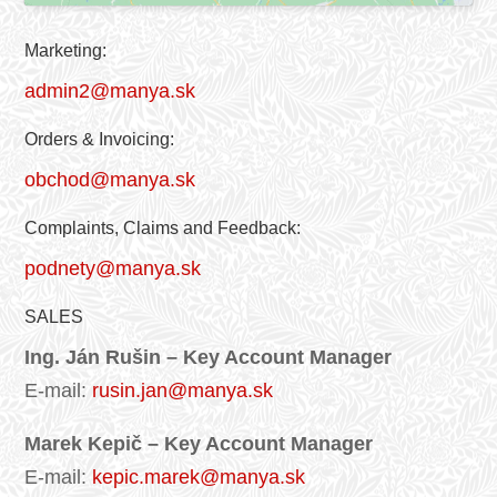
Marketing:
admin2@manya.sk
Orders & Invoicing:
obchod@manya.sk
Complaints, Claims and Feedback:
podnety@manya.sk
SALES
Ing. Ján Rušin –
Key Account Manager
E-mail:
rusin.jan@manya.sk
Marek Kepič – Key Account Manager
E-mail:
kepic.marek@manya.sk