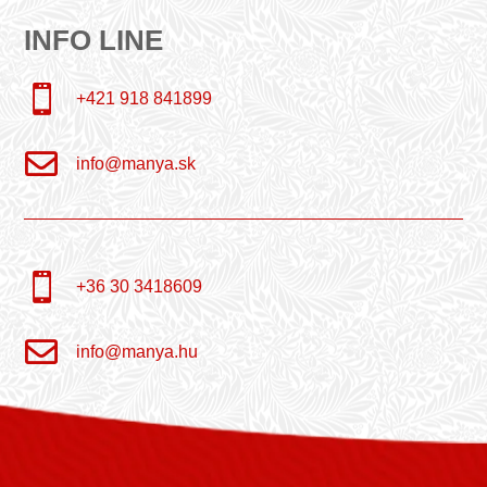
INFO LINE

+421 918 841899

info@manya.sk

+36 30 3418609

info@manya.hu