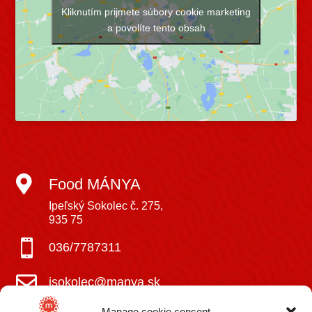
Kliknutím prijmete súbory cookie marketing
a povolíte tento obsah

Food MÁNYA
Ipeľský Sokolec č. 275,
935 75

036/7787311

isokolec@manya.sk
Manage cookie consent