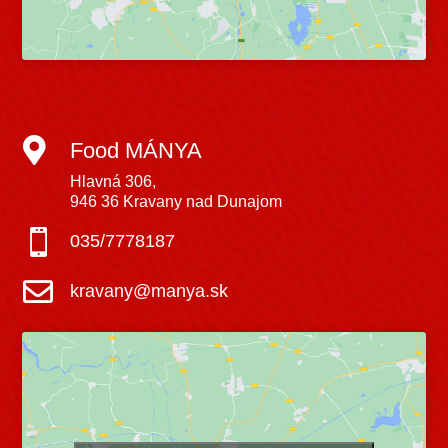

Food MÁNYA
Hlavná 306,
946 36 Kravany nad Dunajom

035/7778187

kravany@manya.sk