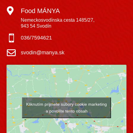

Food MÁNYA
Nemeckosvodínska cesta 1485/27,
943 54 Svodín

036/7594621

svodin@manya.sk
Kliknutím prijmete súbory cookie marketing
a povolíte tento obsah